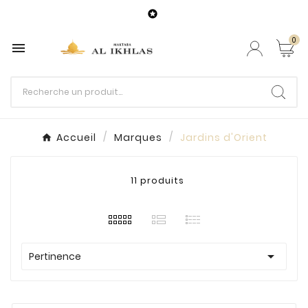

0

Accueil
Marques
Jardins d'Orient
11 produits

Pertinence