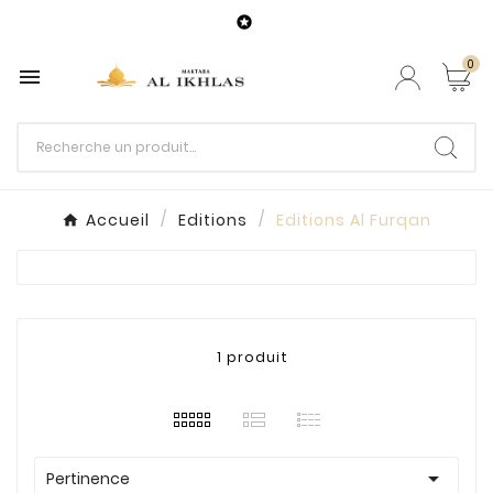

0

Accueil
Editions
Editions Al Furqan
1 produit

Pertinence