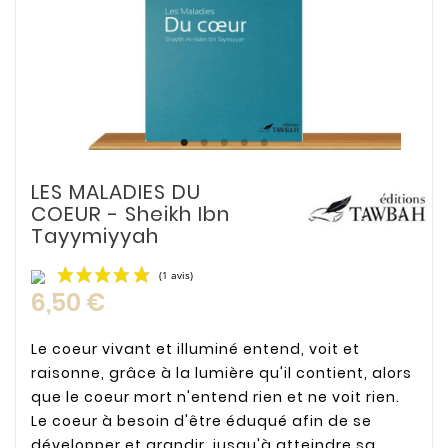
LES MALADIES DU
COEUR - Sheikh Ibn
Tayymiyyah
6,50 €
Le coeur vivant et illuminé entend, voit et
raisonne, grâce à la lumière qu'il contient, alors
que le coeur mort n'entend rien et ne voit rien.
(1 avis)
Le coeur à besoin d'être éduqué afin de se
développer et grandir, jusqu'à atteindre sa